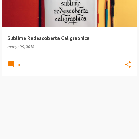
t
a
g
e
Sublime Redescoberta Caligraphica
n
março 09, 2018
s
0