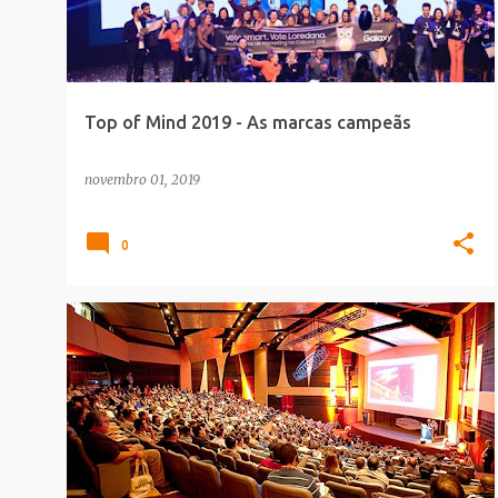
t
a
g
e
Top of Mind 2019 - As marcas campeãs
n
s
novembro 01, 2019
0
ADOBE
CONFERENCE
POST_PATROCINADO