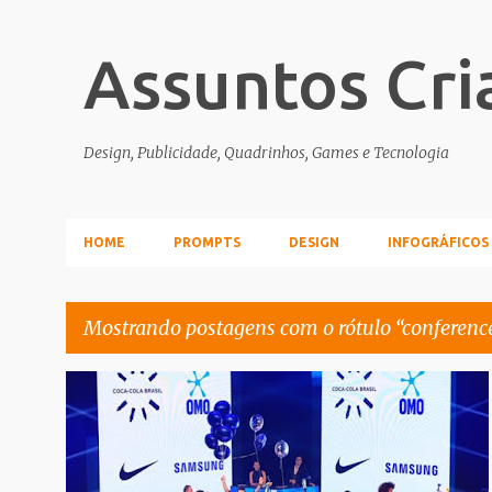
Assuntos Cri
Design, Publicidade, Quadrinhos, Games e Tecnologia
HOME
PROMPTS
DESIGN
INFOGRÁFICOS
Mostrando postagens com o rótulo
conferenc
P
CONCURSOS_PROMOCOES
CONFERENCE
o
s