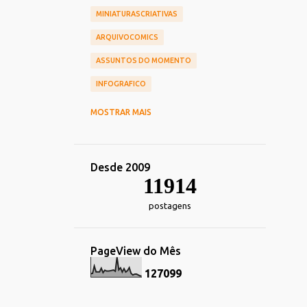
MINIATURASCRIATIVAS
ARQUIVOCOMICS
ASSUNTOS DO MOMENTO
INFOGRAFICO
CINEMA
CHIEF OF DESIGN
MOSTRAR MAIS
NOSTALGIA
HUMOR
TOY_ART
DESIGN
REDES_SOCIAIS
Desde 2009
COMERCIAIS
CARREIRA
11914
TRANSPORTE
postagens
TECNOLOGIA_TENDENCIAS
DECORACAO
IMPRESSOS
PageView do Mês
ALIMENTACAO
ESPORTE
1
2
7
0
9
9
FOTOGRAFIA
HEROIS