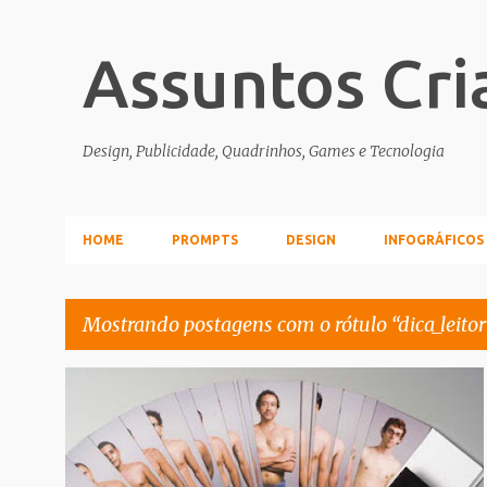
Assuntos Cri
Design, Publicidade, Quadrinhos, Games e Tecnologia
HOME
PROMPTS
DESIGN
INFOGRÁFICOS
Mostrando postagens com o rótulo
dica_leitor
P
CORES
DICA_LEITOR
FOTOGRAFIA
PANTONE
o
s