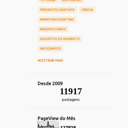
TUTORIAL
ILUSTRACAO
PRESENTES CRIATIVOS
CIÊNCIA
MINIATURASCRIATIVAS
ARQUIVOCOMICS
ASSUNTOS DO MOMENTO
INFOGRAFICO
CINEMA
CHIEF OF DESIGN
MOSTRAR MAIS
NOSTALGIA
HUMOR
TOY_ART
DESIGN
REDES_SOCIAIS
Desde 2009
COMERCIAIS
CARREIRA
11917
TRANSPORTE
DECORACAO
postagens
TECNOLOGIA_TENDENCIAS
IMPRESSOS
ALIMENTACAO
PageView do Mês
ESPORTE
FOTOGRAFIA
HEROIS
1
2
7
8
2
8