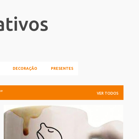
Pular para o conteúdo principal
ativos
DECORAÇÃO
PRESENTES
VER TODOS
CANECAS
DECORACAO
DICA_LEITOR