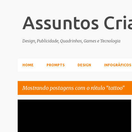
Assuntos Cri
Design, Publicidade, Quadrinhos, Games e Tecnologia
HOME
PROMPTS
DESIGN
INFOGRÁFICOS
Mostrando postagens com o rótulo
tattoo
P
FAIL
TATTOO
o
s