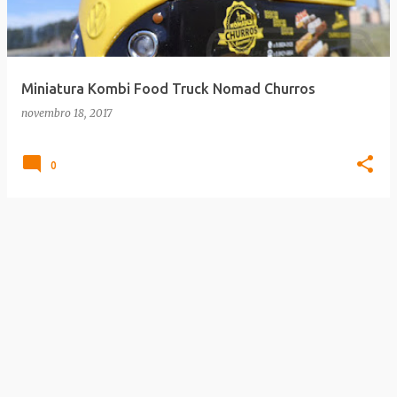
a
g
e
Miniatura Kombi Food Truck Nomad Churros
n
novembro 18, 2017
s
0