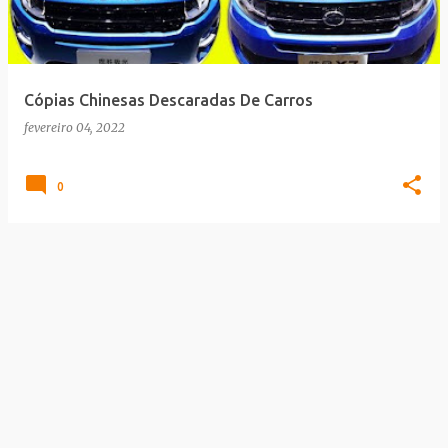
a
g
e
Cópias Chinesas Descaradas De Carros
n
fevereiro 04, 2022
s
0