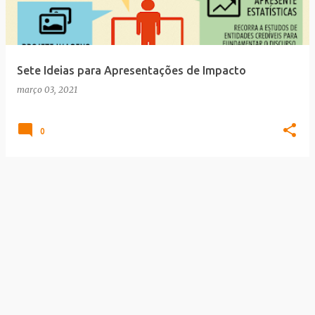
a
g
e
Sete Ideias para Apresentações de Impacto
n
março 03, 2021
s
0