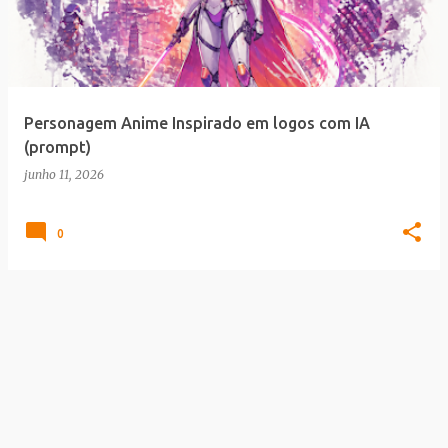
t
a
g
e
Personagem Anime Inspirado em logos com IA
n
(prompt)
s
junho 11, 2026
0