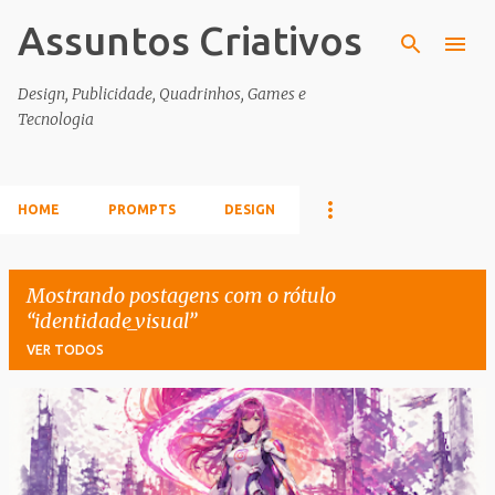
Assuntos Criativos
Pular para o conteúdo principal
Design, Publicidade, Quadrinhos, Games e
Tecnologia
HOME
PROMPTS
DESIGN
Mostrando postagens com o rótulo
identidade_visual
VER TODOS
P
o
s