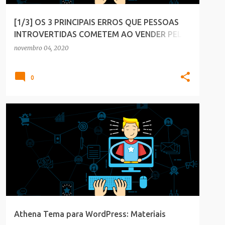
[1/3] OS 3 PRINCIPAIS ERROS QUE PESSOAS
INTROVERTIDAS COMETEM AO VENDER PELA
INTERNET
novembro 04, 2020
0
BLOGGER
Athena Tema para WordPress: Materiais