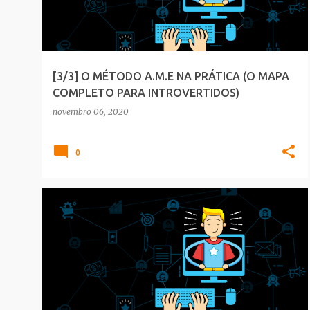
t
a
g
e
[3/3] O MÉTODO A.M.E NA PRÁTICA (O MAPA
n
COMPLETO PARA INTROVERTIDOS)
s
novembro 06, 2020
0
BLOGGER