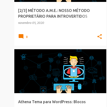
[2/3] MÉTODO A.M.E.: NOSSO MÉTODO
PROPRIETÁRIO PARA INTROVERTIDOS
ACERTAREM NO MARKETING E VENDAS
novembro 05, 2020
0
BLOGGER
Athena Tema para WordPress: Blocos