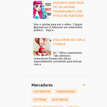
FAZENDO MAIS ÍMÃS
DE GELADEIRA
DESENHANDO COM
POSCA NA MADEIRA!
Vire o celular para ver o vídeo. | Seguir
@acriativos | | Adicione um comentário
público... Veja a…
PARA BRINCAR COM A
COMIDA
Os " Olhos comestíveis
"são adesivos
comestíveis formas dos olhos,
especialmente concebido para brincar
com a…
Marcadores
CULTURA POP
CURIOSIDADES
TUTORIAL
ILUSTRACAO