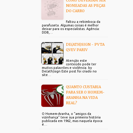
COMO DEVERIAM SER
NOMEADAS AS PEÇAS
DO CARRO
Faltou a rebimboca da
parafuseta. Algumas coisas é melhor
deixar para os especialistas. Agência:
DDB,…
DE(ATH)SIGN - PVTA
QVEV PARIV
Atenção este
conteúdo pode ter
muitos palavrões e violência. by
De(ath)sign Este post foi criado no
site…
QUANTO CUSTARIA
PARA SER O HOMEM-
ARANHA NA VIDA
REAL?
O Homem-Aranha, o "amigos da
vizinhança" teve sua primeira história
publicada em 1962, mas naquela época
é…