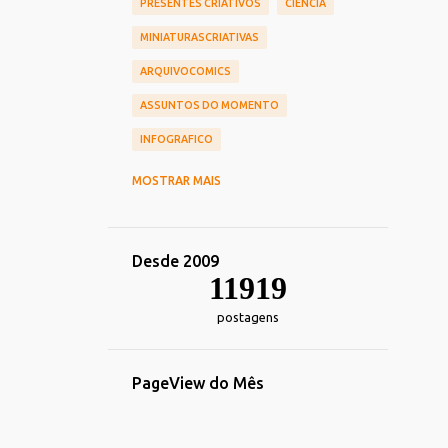
PRESENTES CRIATIVOS
CIÊNCIA
MINIATURASCRIATIVAS
ARQUIVOCOMICS
ASSUNTOS DO MOMENTO
INFOGRAFICO
CINEMA
CHIEF OF DESIGN
MOSTRAR MAIS
NOSTALGIA
HUMOR
TOY_ART
DESIGN
REDES_SOCIAIS
Desde 2009
COMERCIAIS
CARREIRA
11919
TRANSPORTE
DECORACAO
postagens
TECNOLOGIA_TENDENCIAS
IMPRESSOS
ALIMENTACAO
PageView do Mês
ESPORTE
FOTOGRAFIA
HEROIS
MARKETING
IDENTIDADE_VISUAL