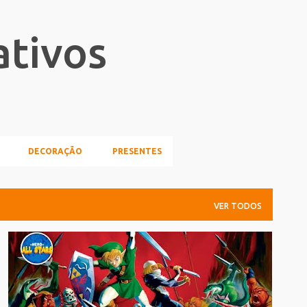
Pular para o conteúdo principal
ativos
DECORAÇÃO
PRESENTES
VER TODOS
CULTURA POP
GAMES