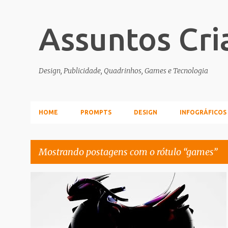
Assuntos Cri
Design, Publicidade, Quadrinhos, Games e Tecnologia
HOME
PROMPTS
DESIGN
INFOGRÁFICOS
Mostrando postagens com o rótulo
games
P
CULTURA POP
GAMES
TRANSPORTE
o
s