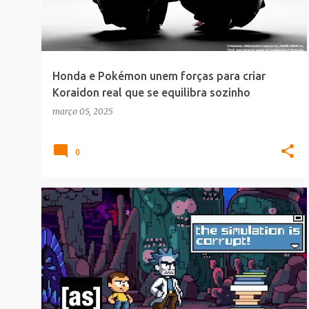
t
a
g
e
Honda e Pokémon unem forças para criar
n
Koraidon real que se equilibra sozinho
s
março 05, 2025
0
ANIMACAO
GAMES
RICK AND MORTY