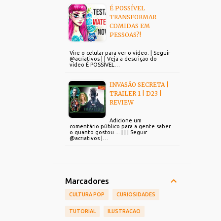
É POSSÍVEL
TRANSFORMAR
COMIDAS EM
PESSOAS?!
Vire o celular para ver o vídeo. | Seguir
@acriativos | | Veja a descrição do
vídeo É POSSÍVEL…
INVASÃO SECRETA |
TRAILER 1 | D23 |
REVIEW
Adicione um
comentário público para a gente saber
o quanto gostou ... | | | Seguir
@acriativos |…
Marcadores
CULTURA POP
CURIOSIDADES
TUTORIAL
ILUSTRACAO