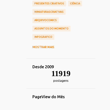
PRESENTES CRIATIVOS
CIÊNCIA
MINIATURASCRIATIVAS
ARQUIVOCOMICS
ASSUNTOS DO MOMENTO
INFOGRAFICO
CINEMA
CHIEF OF DESIGN
MOSTRAR MAIS
NOSTALGIA
HUMOR
TOY_ART
DESIGN
REDES_SOCIAIS
Desde 2009
COMERCIAIS
CARREIRA
11919
TRANSPORTE
DECORACAO
postagens
TECNOLOGIA_TENDENCIAS
IMPRESSOS
ALIMENTACAO
PageView do Mês
ESPORTE
FOTOGRAFIA
HEROIS