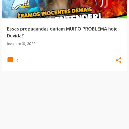
a
g
e
Essas propagandas dariam MUITO PROBLEMA hoje!
n
Duvida?
s
fevereiro 21, 2022
0