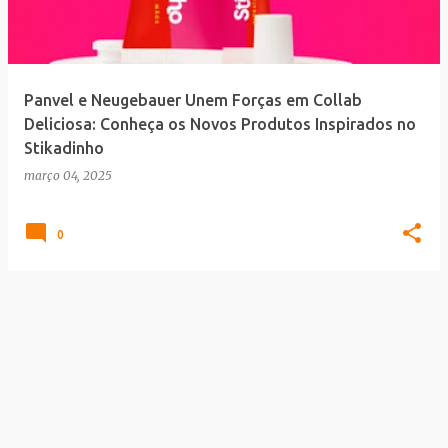
a
g
e
Panvel e Neugebauer Unem Forças em Collab
n
Deliciosa: Conheça os Novos Produtos Inspirados no
s
Stikadinho
março 04, 2025
0