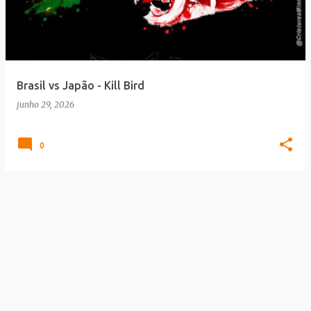
t
a
g
e
Brasil vs Japão - Kill Bird
n
junho 29, 2026
s
0