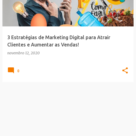
t
a
g
e
3 Estratégias de Marketing Digital para Atrair
n
Clientes e Aumentar as Vendas!
s
novembro 12, 2020
0