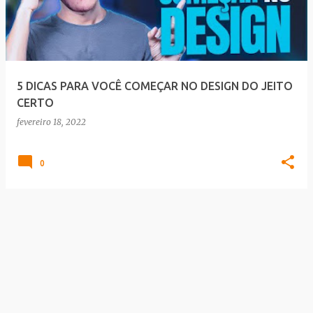
t
a
g
e
5 DICAS PARA VOCÊ COMEÇAR NO DESIGN DO JEITO
n
CERTO
s
fevereiro 18, 2022
0