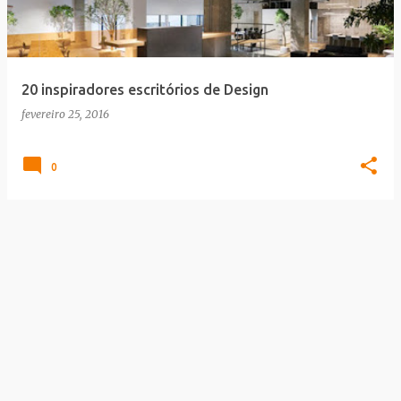
a
g
e
20 inspiradores escritórios de Design
n
fevereiro 25, 2016
s
0