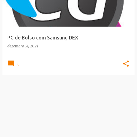
t
a
g
e
PC de Bolso com Samsung DEX
n
dezembro 14, 2021
s
0