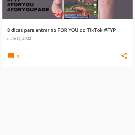
a
g
e
8 dicas para entrar no FOR YOU do TikTok #FYP
n
maio 16, 2022
s
0