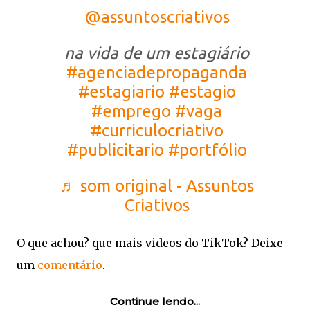
@assuntoscriativos
na vida de um estagiário
#agenciadepropaganda
#estagiario
#estagio
#emprego
#vaga
#curriculocriativo
#publicitario
#portfólio
♬ som original - Assuntos
Criativos
O que achou? que mais videos do TikTok? Deixe
um
comentário
.
Continue lendo...