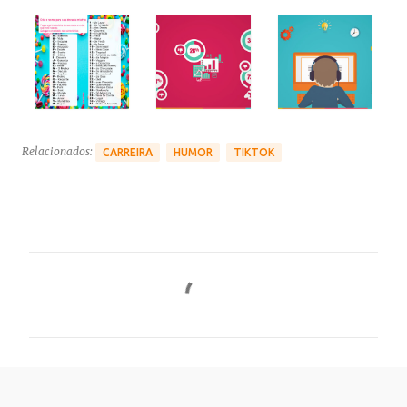
Relacionados:
CARREIRA
HUMOR
TIKTOK
C
o
m
e
n