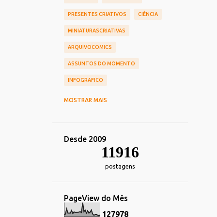
PRESENTES CRIATIVOS
CIÊNCIA
MINIATURASCRIATIVAS
ARQUIVOCOMICS
ASSUNTOS DO MOMENTO
INFOGRAFICO
CINEMA
CHIEF OF DESIGN
MOSTRAR MAIS
NOSTALGIA
HUMOR
TOY_ART
DESIGN
REDES_SOCIAIS
Desde 2009
COMERCIAIS
CARREIRA
11916
TRANSPORTE
DECORACAO
postagens
TECNOLOGIA_TENDENCIAS
IMPRESSOS
ALIMENTACAO
PageView do Mês
ESPORTE
FOTOGRAFIA
HEROIS
1
2
7
9
7
8