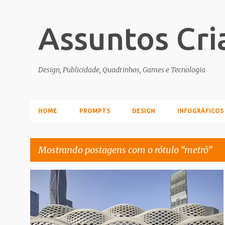
Assuntos Cri
Design, Publicidade, Quadrinhos, Games e Tecnologia
HOME
PROMPTS
DESIGN
INFOGRÁFICOS
Mostrando postagens com o rótulo
metrô
P
ARQUITETURA
METRÔ
o
s