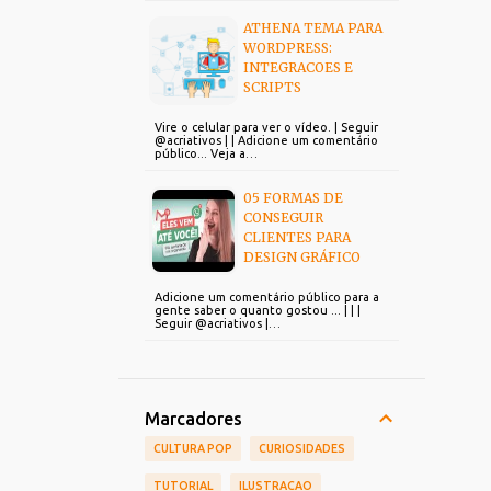
ATHENA TEMA PARA
WORDPRESS:
INTEGRACOES E
SCRIPTS
Vire o celular para ver o vídeo. | Seguir
@acriativos | | Adicione um comentário
público... Veja a…
05 FORMAS DE
CONSEGUIR
CLIENTES PARA
DESIGN GRÁFICO
Adicione um comentário público para a
gente saber o quanto gostou ... | | |
Seguir @acriativos |…
Marcadores
CULTURA POP
CURIOSIDADES
TUTORIAL
ILUSTRACAO