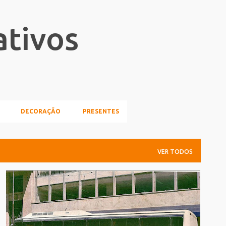
Pular para o conteúdo principal
ativos
DECORAÇÃO
PRESENTES
VER TODOS
METRÔ
PRESENTES CRIATIVOS