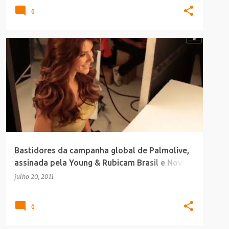
0
MAKING_OF
SAUDE_BELEZA
Bastidores da campanha global de Palmolive,
assinada pela Young & Rubicam Brasil e Nova
Iorque
julho 20, 2011
0