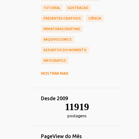
TUTORIAL
ILUSTRACAO
PRESENTES CRIATIVOS
CIÊNCIA
MINIATURASCRIATIVAS
ARQUIVOCOMICS
ASSUNTOS DO MOMENTO
INFOGRAFICO
CINEMA
CHIEF OF DESIGN
MOSTRAR MAIS
NOSTALGIA
HUMOR
TOY_ART
DESIGN
REDES_SOCIAIS
Desde 2009
COMERCIAIS
CARREIRA
11919
TRANSPORTE
DECORACAO
postagens
TECNOLOGIA_TENDENCIAS
IMPRESSOS
ALIMENTACAO
PageView do Mês