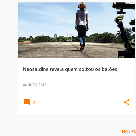
MAKING_OF
SAUDE_BELEZA
Neosaldina revela quem soltou os balões
abril 20, 2011
2
MAIS P