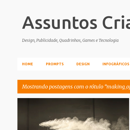
Assuntos Cri
Design, Publicidade, Quadrinhos, Games e Tecnologia
HOME
PROMPTS
DESIGN
INFOGRÁFICOS
Mostrando postagens com o rótulo
making_o
P
FOTOGRAFIA
MAKING_OF
o
s