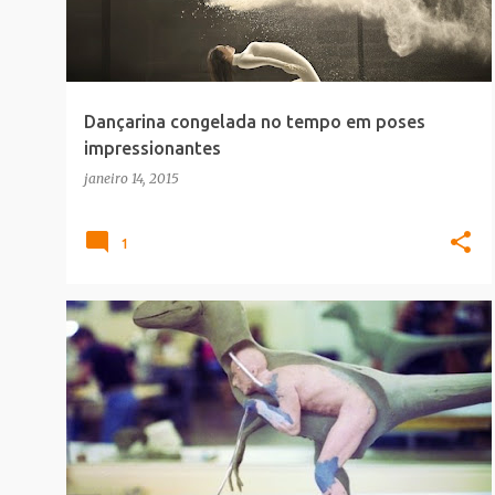
t
a
g
e
Dançarina congelada no tempo em poses
n
impressionantes
s
janeiro 14, 2015
1
CINEMA
MAKING_OF