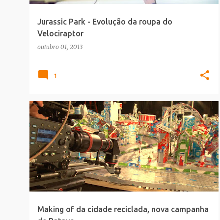
Jurassic Park - Evolução da roupa do
Velociraptor
outubro 01, 2013
1
COMERCIAIS
MAKING_OF
MUNDO_MELHOR
Making of da cidade reciclada, nova campanha