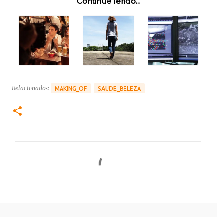
Continue lendo...
Relacionados:
MAKING_OF
SAUDE_BELEZA
C
o
m
e
n