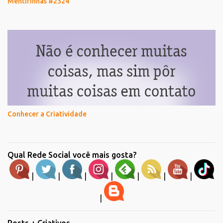
Mentirinhas #2324
Conhecer a Criatividade
Qual Rede Social você mais gosta?
|
|
|
|
|
|
|
|
Posts + Criativos