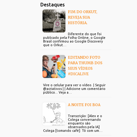
Destaques
FIM DO ORKUT,
REVEJA SUA
HISTÓRIA.
Diferente do que foi
publicado pela Folha Online, o Google
Brasil confirmou ao Google Discovery
que o Orkut…
EDITANDO FOTO
PARA THUMB DOS
SEUS VÍDEOS
#DICALIVE
Vire o celular para ver o vídeo. | Seguir
@acriativos | | Adicione um comentário
público... Veja a…
A NOITE FOI BOA
Transcrição: [Alex e o
Colega conversando
enquanto são
observados pela IA]
Colega [tomando café]: Tô com um…