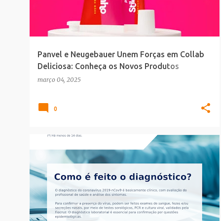
t
a
g
e
Panvel e Neugebauer Unem Forças em Collab
n
Deliciosa: Conheça os Novos Produtos
s
Inspirados no Stikadinho
março 04, 2025
0
CORONAVÍRUS
INFOGRAFICO
SAUDE_BELEZA