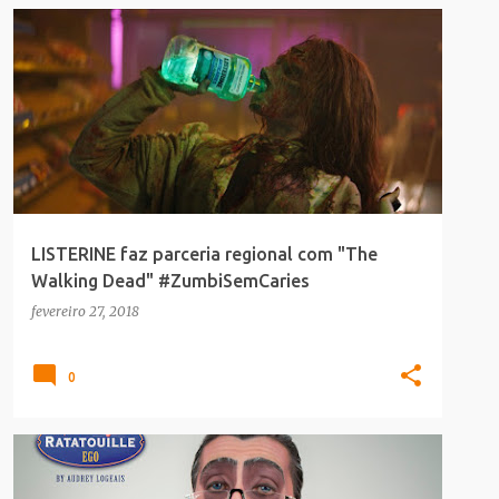
COMERCIAIS
SAUDE_BELEZA
TERROR
LISTERINE faz parceria regional com "The
Walking Dead" #ZumbiSemCaries
fevereiro 27, 2018
0
BODY_ART
DISNEY
SAUDE_BELEZA