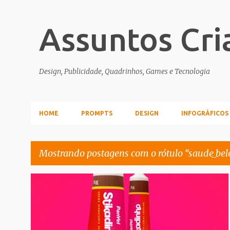
Assuntos Cri
Design, Publicidade, Quadrinhos, Games e Tecnologia
HOME
PROMPTS
DESIGN
INFOGRÁFICOS
Mostrando postagens com o rótulo
saude_bel
P
ALIMENTACAO
SAUDE_BELEZA
o
s