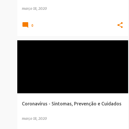
março 18, 2020
0
CORONAVÍRUS
INFOGRAFICO
SAUDE_BELEZA
Coronavírus - Sintomas, Prevenção e Cuidados
março 18, 2020