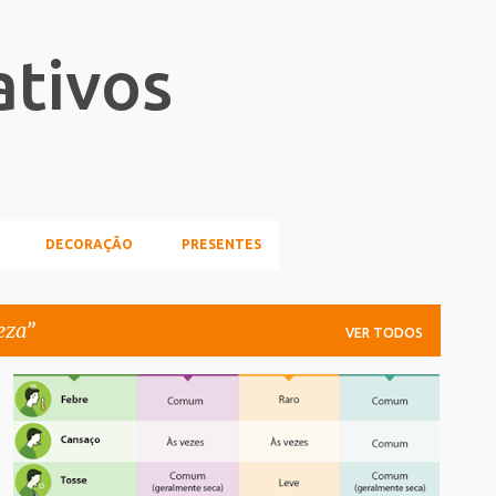
Pular para o conteúdo principal
ativos
DECORAÇÃO
PRESENTES
eza
VER TODOS
CORONAVÍRUS
INFOGRAFICO
SAUDE_BELEZA