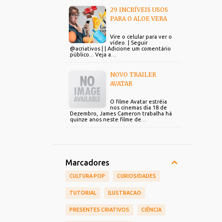
29 INCRÍVEIS USOS
PARA O ALOE VERA
Vire o celular para ver o
vídeo. | Seguir
@acriativos | | Adicione um comentário
público... Veja a…
NOVO TRAILER
AVATAR
O filme Avatar estréia
nos cinemas dia 18 de
Dezembro, James Cameron trabalha há
quinze anos neste filme de…
Marcadores
CULTURA POP
CURIOSIDADES
TUTORIAL
ILUSTRACAO
PRESENTES CRIATIVOS
CIÊNCIA