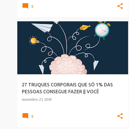
0
CURIOSIDADES
SAUDE_BELEZA
27 TRUQUES CORPORAIS QUE SÓ 1% DAS
PESSOAS CONSEGUE FAZER || VOCÊ
CONSEGUE?
novembro 27, 2019
0