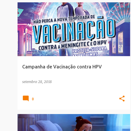
COMERCIAIS
MUNDO_MELHOR
SAUDE_BELEZA
+
VIRAL
Campanha de Vacinação contra HPV
setembro 28, 2018
0
ANIMACAO
MUNDO_MELHOR
SAUDE_BELEZA