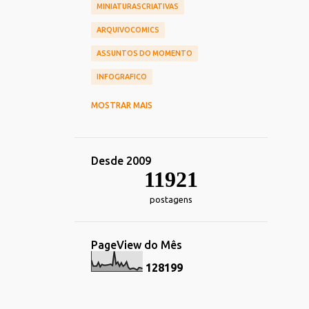
MINIATURASCRIATIVAS
ARQUIVOCOMICS
ASSUNTOS DO MOMENTO
INFOGRAFICO
CINEMA
CHIEF OF DESIGN
MOSTRAR MAIS
NOSTALGIA
HUMOR
TOY_ART
DESIGN
REDES_SOCIAIS
Desde 2009
COMERCIAIS
CARREIRA
11921
TRANSPORTE
DECORACAO
postagens
TECNOLOGIA_TENDENCIAS
IMPRESSOS
ALIMENTACAO
PageView do Mês
ESPORTE
FOTOGRAFIA
HEROIS
1
2
8
1
9
9
MARKETING
IDENTIDADE_VISUAL