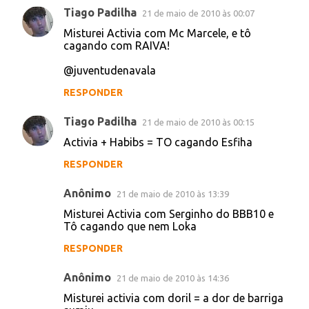
ESSA ÚLTIMA FOI MEIO TOSCA...
^^
RESPONDER
Bruno Gross
20 de maio de 2010 às 09:58
Misturei Activia com o Dado Dolabella e traí
o movimento cagão, véio.
RESPONDER
Unknown
20 de maio de 2010 às 16:25
Todos os Tweets do Misturei Activia com...
(mais de 16000 tweets)
http://migre.me/GImo
RESPONDER
Tiago Padilha
21 de maio de 2010 às 00:07
Misturei Activia com Mc Marcele, e tô
cagando com RAIVA!