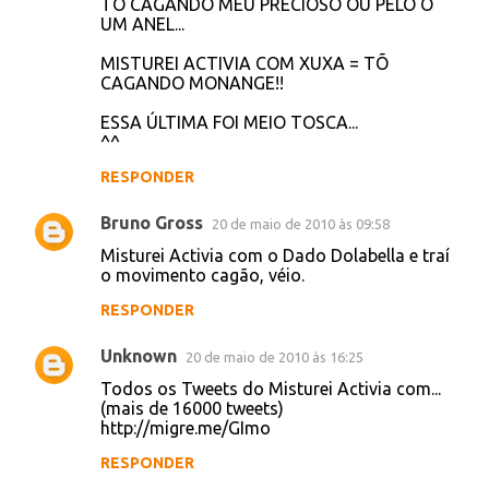
CAGANDO COCÔ (CHANEL)!!
MISTUREI ACTIVIA COM VIAGRA = TÔ
CAGANDO DURO!!
MISTUREI ACTIVIA COM STEPHANIE MEYER
= TÔ CAGANDO CREPÚSCULO!!
MISTUREI ACTIVIA COM BLACK EYED PEAS
= T-Ô C-A-G-A-N-D-O!!
Tenho muitas outras anotadas, só não me
lembro agora!!!
RESPONDER
Jillian
20 de maio de 2010 às 08:48
mais um:
MISTUREI ACTIVIA COM J. R. R. TOLKIEN =
TÔ CAGANDO MEU PRECIOSO OU PELO O
UM ANEL...
MISTUREI ACTIVIA COM XUXA = TÕ
CAGANDO MONANGE!!