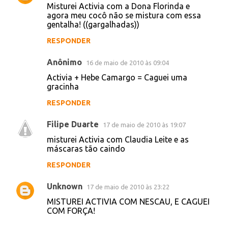
Activia+ Danoninho= Meu Cocozinho Saiu
Forte e Saudavel
Activia + Parmalat= Cagô? ôÔÔÔ
uahahuauaa
RESPONDER
Dmitry
15 de maio de 2010 às 14:09
Resisti por um tempo mas acabei fazendo
um também:
Misturei Activia com Lactopurga
http://twitpic.com/1o1sev
RESPONDER
Sun
16 de maio de 2010 às 02:40
Misturei Activia com a Dona Florinda e
agora meu cocô não se mistura com essa
gentalha! ((gargalhadas))
RESPONDER