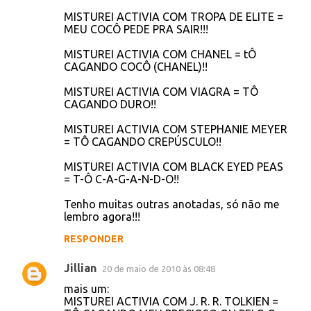
tijolo...NUUUUUUUUUSSSSS....medo de cagar
tijolo.. kuakuakuakuakuakua
RESPONDER
Unknown
19 de maio de 2010 às 23:06
Misturei activia com domingo e caguei
legal....caguei domingo legal....
RESPONDER
Jillian
20 de maio de 2010 às 08:45
MISTUREI ACTIVIA COM
MADONNA+MARILYN MASON = TÔ
CAGANDO LADY GAGA!!!
MISTUREI ACTIVIA COM STAR WARS = TÔ
CAGANDO COM A FORÇA!!
MISTUREI ACTIVIA COM TROPA DE ELITE =
MEU COCÔ PEDE PRA SAIR!!!
MISTUREI ACTIVIA COM CHANEL = tÔ