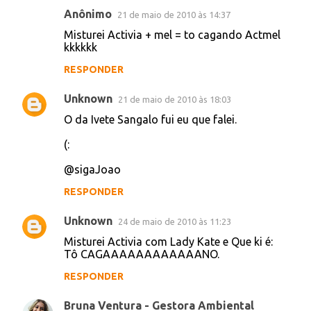
Misturei activia com mastercard = pq cagar
não tem preço
Misturei activia com silvio santos = to
cagando dinheiro
Misturei Activia com Banco Santander =
Vamos cagar JUNTOS
Activia + Tang = Preparou Bebeu Caga!
@franrodrigues
RESPONDER
Anônimo
21 de maio de 2010 às 14:36
Este comentário foi removido pelo autor.
RESPONDER
Anônimo
21 de maio de 2010 às 14:37
Misturei Activia + mel = to cagando Actmel
kkkkkk