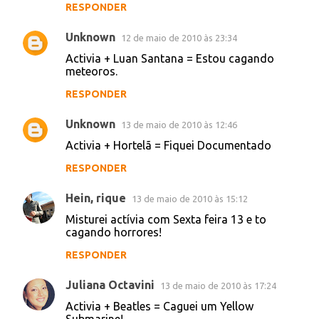
RESPONDER
diegorasta
12 de maio de 2010 às 17:34
activia+cimento = caguei duro
RESPONDER
Juliana Mendes
12 de maio de 2010 às 20:03
o meu é o melhor: com rayovac e to
cagando amarelinho! kkkkkkk
RESPONDER
Unknown
12 de maio de 2010 às 20:27
Misturei Activia com Mc Creú e tô cagando
em 5 velocidades.
;-)
RESPONDER
Unknown
12 de maio de 2010 às 23:34
Activia + Luan Santana = Estou cagando