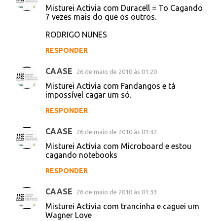
RESPONDER
Marconight
25 de maio de 2010 às 22:40
Misturei Activia com Miojo e tô cagando
estantaneo !!!
Misturei Activia PT e tô cagando
companheiro !!
Misturei Activia com o Silvio Santos e tô
cagando Roletrando !!!
Misturei Activia com Amaciante Conffort e
tô cagando Macio !!!
RESPONDER
CAASE
26 de maio de 2010 às 01:19
Misturei Activia com Duracell = To Cagando
7 vezes mais do que os outros.
RODRIGO NUNES