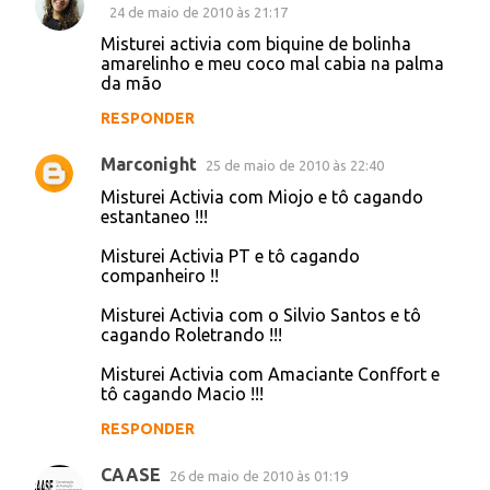
RESPONDER
Unknown
21 de maio de 2010 às 18:03
O da Ivete Sangalo fui eu que falei.
(:
@sigaJoao
RESPONDER
Unknown
24 de maio de 2010 às 11:23
Misturei Activia com Lady Kate e Que ki é:
Tô CAGAAAAAAAAAAAANO.
RESPONDER
Bruna Ventura - Gestora Ambiental
24 de maio de 2010 às 21:17
Misturei activia com biquine de bolinha
amarelinho e meu coco mal cabia na palma
da mão