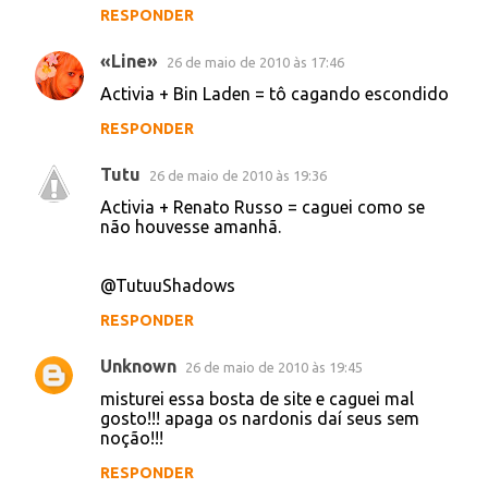
Mistura Activia com Joelma (calypso) e: to
cagando em Belem do Paraaaaaaa aaa
aaaa!
Mistura Activia com Casas Bahia e: Esse
coco é uma dedicação total a você!!!!
RESPONDER
Victor Andrade
26 de maio de 2010 às 12:59
Activia+Pitty= Adorando cagar
Activia+Pitty= Cagada foda
Activia+Fergie= Caguei delicious
Activia+Rick Martin= Caguei no armário
Activia+MTV= Caguei ovos de ouro
RESPONDER
«Line»
26 de maio de 2010 às 17:46
Activia + Bin Laden = tô cagando escondido