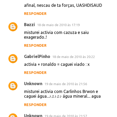
Anônimo
16 de maio de 2010 às 09:04
Activia + Hebe Camargo = Caguei uma
gracinha
RESPONDER
Filipe Duarte
17 de maio de 2010 às 19:07
misturei Activia com Claudia Leite e as
máscaras tão caindo
RESPONDER
Unknown
17 de maio de 2010 às 23:22
MISTUREI ACTIVIA COM NESCAU, E CAGUEI
COM FORÇA!
afinal, nescau de ta forças, UASHDISAUD
RESPONDER