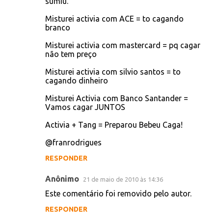
@juventudenavala
RESPONDER
Tiago Padilha
21 de maio de 2010 às 00:15
Activia + Habibs = TO cagando Esfiha
RESPONDER
Anônimo
21 de maio de 2010 às 13:39
Misturei Activia com Serginho do BBB10 e
Tô cagando que nem Loka
RESPONDER
Anônimo
21 de maio de 2010 às 14:36
Misturei activia com doril = a dor de barriga
sumiu.
Misturei activia com ACE = to cagando
branco