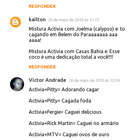
RESPONDER
CAASE
26 de maio de 2010 às 01:20
Misturei Activia com Fandangos e tá
impossível cagar um só.
RESPONDER
CAASE
26 de maio de 2010 às 01:32
Misturei Activia com Microboard e estou
cagando notebooks
RESPONDER
CAASE
26 de maio de 2010 às 01:33
Misturei Activia com trancinha e caguei um
Wagner Love
RESPONDER
kailton
26 de maio de 2010 às 11:17