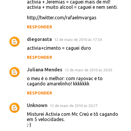
Paulinho®
12 de maio de 2010 às 16:38
á
@camposrodrigues: Misturei activia com
uma secretária eletrônica e agora estou
r
passando um fax
i
RESPONDER
o
s
Paulo H Martins
12 de maio de 2010 às 16:39
activia + mc donalds = Tõ cagando muito
tudo isso.
@pauloh_martins
RESPONDER
Anônimo
12 de maio de 2010 às 16:46
activia + OMO = se sujar faz bem
activia + red bull = virei pombo
activia + Jeremias = caguei mais de mil!
activia + muito alcool = caguei e nem senti.
http://twitter.com/rafaelmvargas