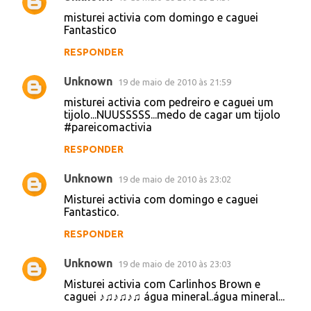
Bazzi
18 de maio de 2010 às 17:19
misturei activia com cazuza e saiu
exagerado..!
RESPONDER
GabrielPinho
18 de maio de 2010 às 20:22
activia + ronaldo = caguei viado : x
RESPONDER
Unknown
19 de maio de 2010 às 21:56
misturei activia com Carlinhos Brwon e
caguei água...♪♫♪♫♪ água mineral.... agua
RESPONDER
Unknown
19 de maio de 2010 às 21:57
misturei activia com domingo e caguei
Fantastico
RESPONDER