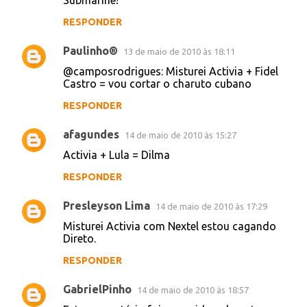
meteoros.
RESPONDER
Unknown
13 de maio de 2010 às 12:46
Activia + Hortelã = Fiquei Documentado
RESPONDER
Hein, rique
13 de maio de 2010 às 15:12
Misturei actívia com Sexta feira 13 e to
cagando horrores!
RESPONDER
Juliana Octavini
13 de maio de 2010 às 17:24
Activia + Beatles = Caguei um Yellow
Submarine!
RESPONDER
Paulinho®
13 de maio de 2010 às 18:11