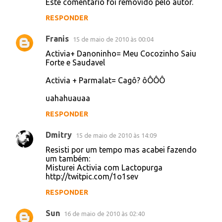
@camposrodrigues: Misturei Activia + Fidel
Castro = vou cortar o charuto cubano
RESPONDER
afagundes
14 de maio de 2010 às 15:27
Activia + Lula = Dilma
RESPONDER
Presleyson Lima
14 de maio de 2010 às 17:29
Misturei Activia com Nextel estou cagando
Direto.
RESPONDER
GabrielPinho
14 de maio de 2010 às 18:57
Este comentário foi removido pelo autor.
RESPONDER
Franis
15 de maio de 2010 às 00:04