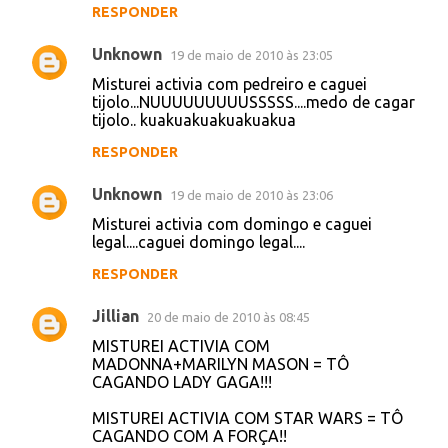
Unknown
19 de maio de 2010 às 21:59
misturei activia com pedreiro e caguei um
tijolo...NUUSSSSS...medo de cagar um tijolo
#pareicomactivia
RESPONDER
Unknown
19 de maio de 2010 às 23:02
Misturei activia com domingo e caguei
Fantastico.
RESPONDER
Unknown
19 de maio de 2010 às 23:03
Misturei activia com Carlinhos Brown e
caguei ♪♫♪♫♪♫ água mineral..água mineral...
RESPONDER
Unknown
19 de maio de 2010 às 23:05
Misturei activia com pedreiro e caguei