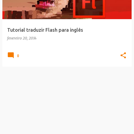
a
g
e
Tutorial traduzir Flash para inglês
n
fevereiro 20, 2014
s
0