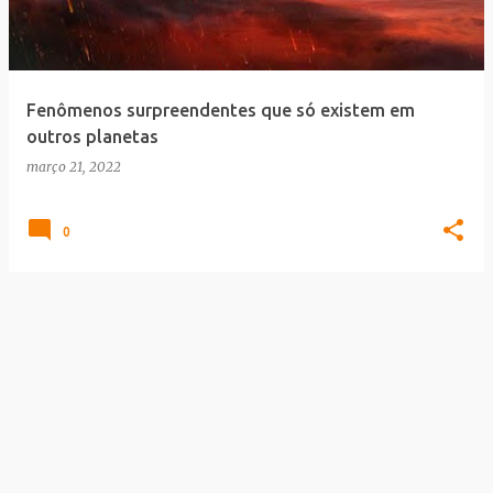
a
g
e
Fenômenos surpreendentes que só existem em
n
outros planetas
s
março 21, 2022
0