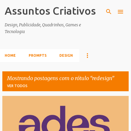
Assuntos Criativos
Pular para o conteúdo principal
Design, Publicidade, Quadrinhos, Games e
Tecnologia
HOME
PROMPTS
DESIGN
Mostrando postagens com o rótulo
redesign
VER TODOS
P
o
s
t