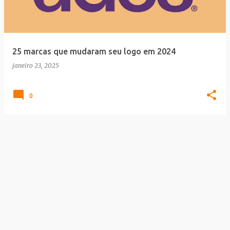
a
g
e
25 marcas que mudaram seu logo em 2024
n
janeiro 23, 2025
s
0