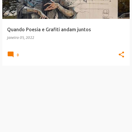
a
g
e
Quando Poesia e Grafiti andam juntos
n
janeiro 05, 2022
s
0