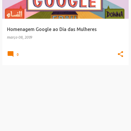
a
g
e
Homenagem Google ao Dia das Mulheres
n
março 08, 2019
s
0