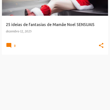
a
g
e
25 ideias de fantasias de Mamãe Noel SENSUAIS
n
dezembro 12, 2025
s
0