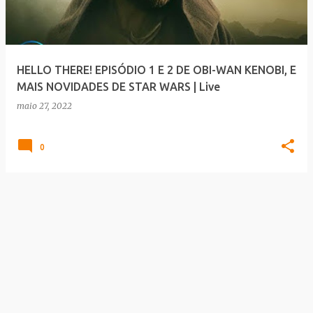
a
g
e
HELLO THERE! EPISÓDIO 1 E 2 DE OBI-WAN KENOBI, E
n
MAIS NOVIDADES DE STAR WARS | Live
s
maio 27, 2022
0