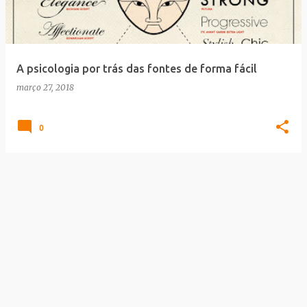
a
g
e
A psicologia por trás das fontes de forma fácil
n
março 27, 2018
s
0