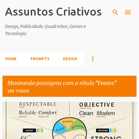
Assuntos Criativos
Pular para o conteúdo principal
Design, Publicidade, Quadrinhos, Games e
Tecnologia
HOME
PROMPTS
DESIGN
Mostrando postagens com o rótulo
Fontes
VER TODOS
P
o
s
t