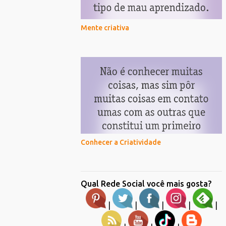
Mente criativa
Conhecer a Criatividade
Qual Rede Social você mais gosta?
|
|
|
|
|