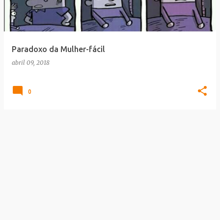
a
g
e
Paradoxo da Mulher-fácil
n
abril 09, 2018
s
0