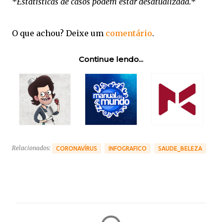
*Estatísticas de casos podem estar desatualizada.*
O que achou? Deixe um
comentário
.
Continue lendo...
Relacionados:
CORONAVÍRUS
INFOGRAFICO
SAUDE_BELEZA
C