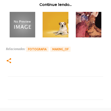
Continue lendo...
Relacionados:
FOTOGRAFIA
MAKING_OF
C
o
m
e