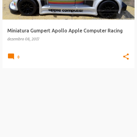
a
g
e
Miniatura Gumpert Apollo Apple Computer Racing
n
dezembro 08, 2017
s
0