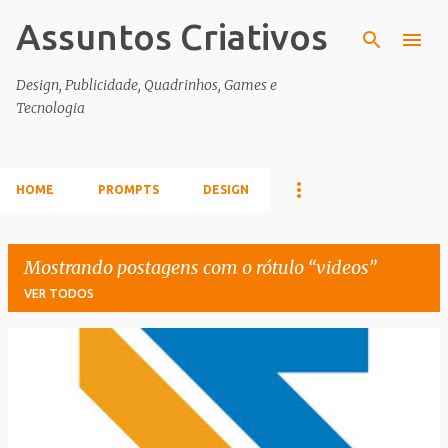
Assuntos Criativos
Pular para o conteúdo principal
Design, Publicidade, Quadrinhos, Games e
Tecnologia
HOME
PROMPTS
DESIGN
Mostrando postagens com o rótulo
videos
VER TODOS
P
o
s
t