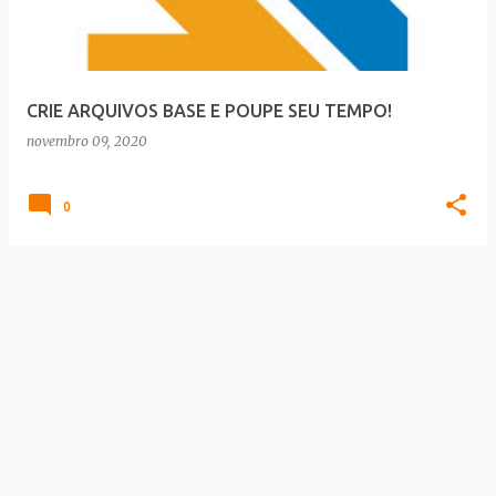
a
g
e
CRIE ARQUIVOS BASE E POUPE SEU TEMPO!
n
novembro 09, 2020
s
0