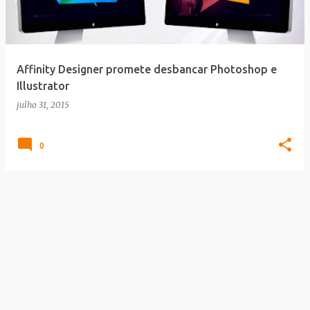
a
g
e
Affinity Designer promete desbancar Photoshop e
n
Illustrator
s
julho 31, 2015
0