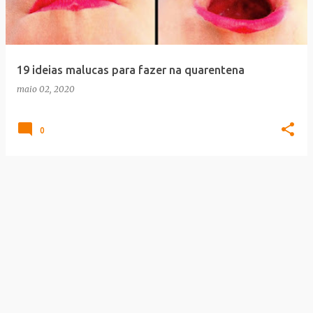
a
g
e
19 ideias malucas para fazer na quarentena
n
maio 02, 2020
s
0