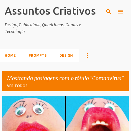
Assuntos Criativos
Pular para o conteúdo principal
Design, Publicidade, Quadrinhos, Games e
Tecnologia
HOME
PROMPTS
DESIGN
Mostrando postagens com o rótulo
Coronavírus
VER TODOS
P
o
s
t