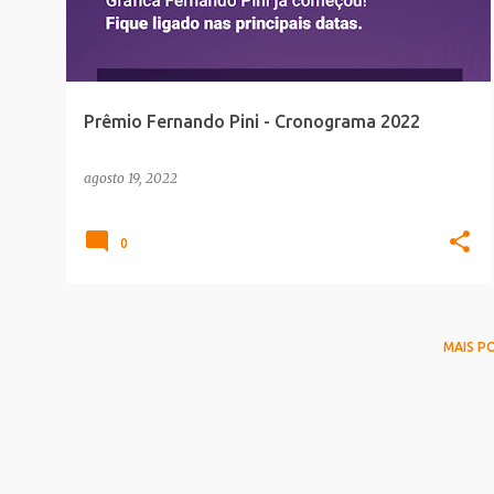
t
a
g
e
Prêmio Fernando Pini - Cronograma 2022
n
s
agosto 19, 2022
0
MAIS P