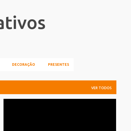
Pular para o conteúdo principal
ativos
DECORAÇÃO
PRESENTES
VER TODOS
GRÁFICA
INFOGRAFICO