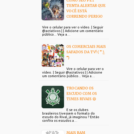
COMO SEU PET
TENTA ALERTAR QUE
VOCÊ ESTÁ
CORRENDO PERIGO
Vire o celular para ver o vídeo. | Seguir
@acriativos | | Adicione um comentário
público... Veja a…
OS COMERCIAIS MAIS
SAFADOS DA TV! ( ͡° ͜ʖ
͡°)
Vire o celular para ver o
vídeo. | Seguir @acriativos | | Adicione
um comentário público... Veja a…
TROCANDO OS
ESCUDO COM OS
TIMES RIVAIS 😄
E se os clubes
brasileiros tivessem o formato do
escudo do Rival, já imaginou ? Então
confira os escudos a…
MAIS RAM