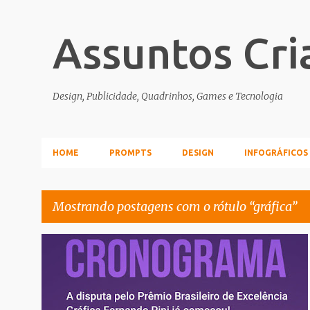
Assuntos Cri
Design, Publicidade, Quadrinhos, Games e Tecnologia
HOME
PROMPTS
DESIGN
INFOGRÁFICOS
Mostrando postagens com o rótulo
gráfica
P
CONCURSOS_PROMOCOES
GRÁFICA
o
s