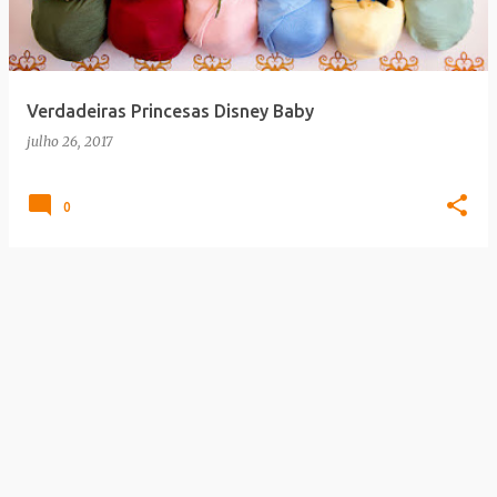
a
g
e
Verdadeiras Princesas Disney Baby
n
julho 26, 2017
s
0