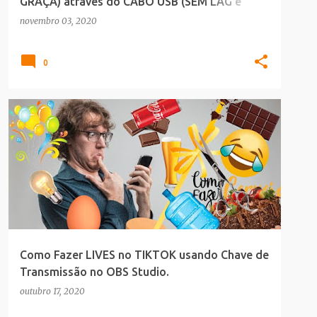
GRAÇA) através do CABO USB (SEM LAG e
DELAY)
novembro 03, 2020
0
DEIXO A DICA
Como Fazer LIVES no TIKTOK usando Chave de
Transmissão no OBS Studio.
outubro 17, 2020