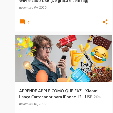
WiFi e cabo USB (De graça e sem lag)
novembro 04, 2020
0
DEIXO A DICA
APRENDE APPLE COMO QUE FAZ - Xiaomi
Lança Carregador para iPhone 12 - USB 20w
Tipo C
novembro 01, 2020