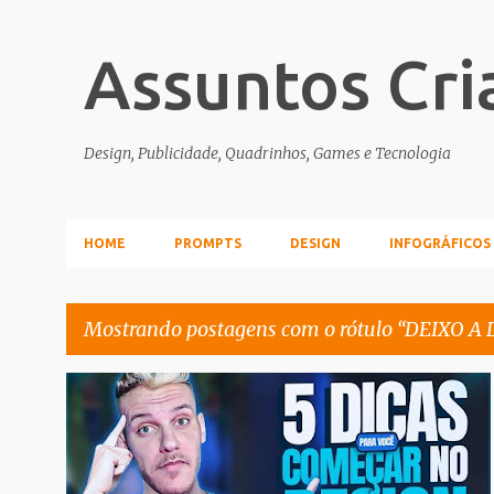
Assuntos Cri
Design, Publicidade, Quadrinhos, Games e Tecnologia
HOME
PROMPTS
DESIGN
INFOGRÁFICOS
Mostrando postagens com o rótulo
DEIXO A 
P
DEIXO A DICA
DESIGN
TUTORIAL
o
s