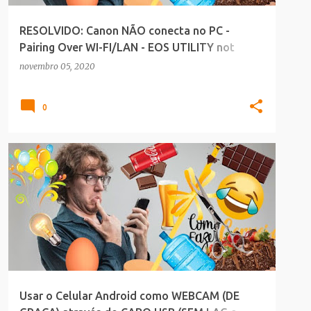
RESOLVIDO: Canon NÃO conecta no PC -
Pairing Over WI-FI/LAN - EOS UTILITY not
recognizing
novembro 05, 2020
0
DEIXO A DICA
Usar o Celular Android como WEBCAM (DE