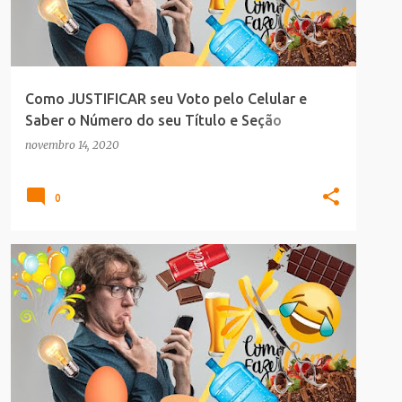
Como JUSTIFICAR seu Voto pelo Celular e
Saber o Número do seu Título e Seção
Eleitoral - e-Titulo
novembro 14, 2020
0
DEIXO A DICA