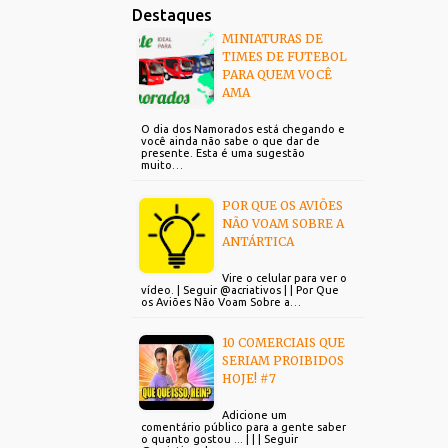
Destaques
MINIATURAS DE
TIMES DE FUTEBOL
PARA QUEM VOCÊ
AMA
O dia dos Namorados está chegando e
você ainda não sabe o que dar de
presente. Esta é uma sugestão
muito…
POR QUE OS AVIÕES
NÃO VOAM SOBRE A
ANTÁRTICA
Vire o celular para ver o
vídeo. | Seguir @acriativos | | Por Que
os Aviões Não Voam Sobre a…
10 COMERCIAIS QUE
SERIAM PROIBIDOS
HOJE! #7
Adicione um
comentário público para a gente saber
o quanto gostou ... | | | Seguir