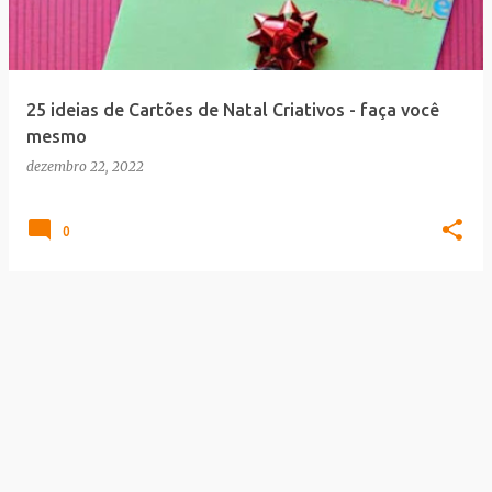
a
g
e
25 ideias de Cartões de Natal Criativos - faça você
n
mesmo
s
dezembro 22, 2022
0