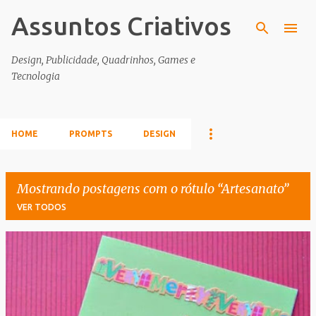
Assuntos Criativos
Pular para o conteúdo principal
Design, Publicidade, Quadrinhos, Games e
Tecnologia
HOME
PROMPTS
DESIGN
Mostrando postagens com o rótulo
Artesanato
VER TODOS
P
o
s
t