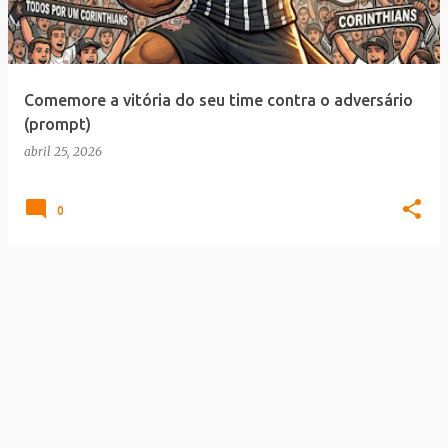
a
g
e
Comemore a vitória do seu time contra o adversário
n
(prompt)
s
abril 25, 2026
0