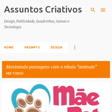
Assuntos Criativos
Pular para o conteúdo principal
Design, Publicidade, Quadrinhos, Games e
Tecnologia
HOME
PROMPTS
DESIGN
Mostrando postagens com o rótulo
animais
VER TODOS
P
o
s
t