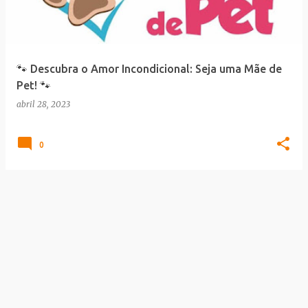
a
g
e
🐾 Descubra o Amor Incondicional: Seja uma Mãe de
n
Pet! 🐾
s
abril 28, 2023
0