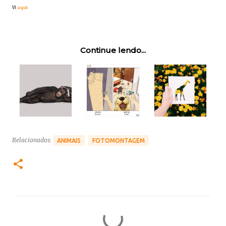
Vi
aqui
Continue lendo...
Relacionados:
ANIMAIS
FOTOMONTAGEM
C