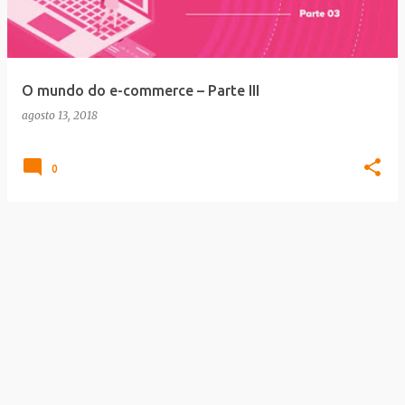
a
g
e
O mundo do e-commerce – Parte III
n
agosto 13, 2018
s
0