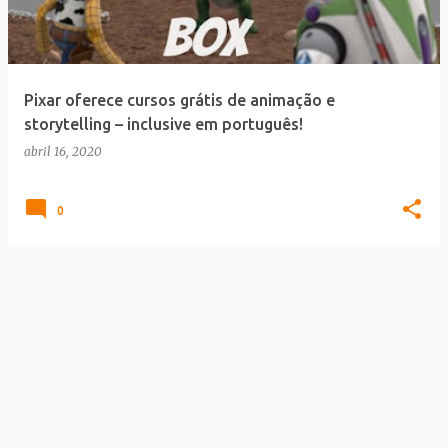
a
g
e
Pixar oferece cursos grátis de animação e
n
storytelling – inclusive em português!
s
abril 16, 2020
0