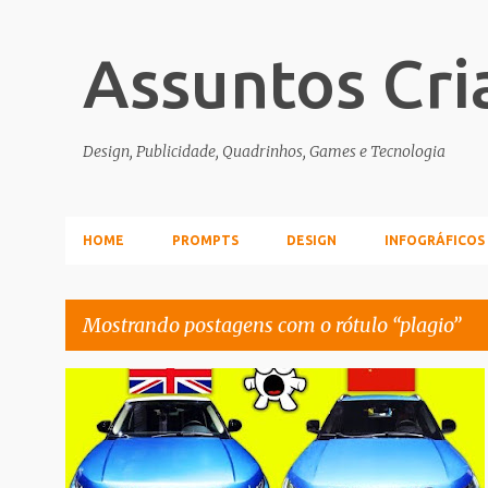
Assuntos Cri
Design, Publicidade, Quadrinhos, Games e Tecnologia
HOME
PROMPTS
DESIGN
INFOGRÁFICOS
Mostrando postagens com o rótulo
plagio
P
PLAGIO
TRANSPORTE
VIDEO
o
s