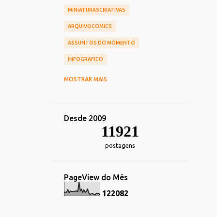
MINIATURASCRIATIVAS
ARQUIVOCOMICS
ASSUNTOS DO MOMENTO
INFOGRAFICO
CINEMA
CHIEF OF DESIGN
MOSTRAR MAIS
NOSTALGIA
HUMOR
TOY_ART
DESIGN
REDES_SOCIAIS
Desde 2009
COMERCIAIS
CARREIRA
11921
TRANSPORTE
DECORACAO
postagens
TECNOLOGIA_TENDENCIAS
IMPRESSOS
ALIMENTACAO
PageView do Mês
ESPORTE
FOTOGRAFIA
HEROIS
1
2
2
0
8
2
MARKETING
IDENTIDADE_VISUAL