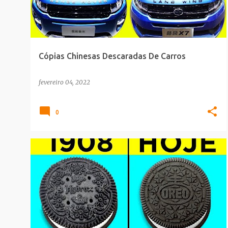
t
a
g
e
Cópias Chinesas Descaradas De Carros
n
s
fevereiro 04, 2022
0
BRAND
PLAGIO