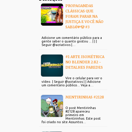
PROPAGANDAS
CLÁSSICAS QUE
FORAM PARAR NA
JUSTIÇA E VOCÊ NÃO
SABIA!💸🤡 #3
Adicione um comentário público para a
gente saber o quanto gostou ... | | |
Seguir @acriativos |…
#1 ARTE ISOMÉTRICA
NO BLENDER 2.82 -
DETALHES PAREDES
Vire o celular para ver o
vídeo. | Seguir @acriativos | | Adicione
um comentário público... Veja a…
MENTIRINHAS #2128
O post Mentirinhas
#2128 apareceu
primeiro em
Mentirinhas. Este post
foi criado no site Assuntos…